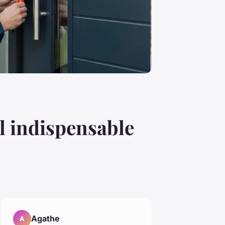
il indispensable
Agathe
A